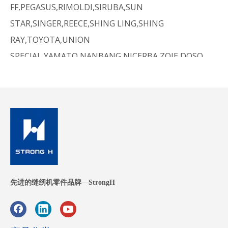
FF,PEGASUS,RIMOLDI,SIRUBA,SUN
STAR,SINGER,REECE,SHING LING,SHING
RAY,TOYOTA,UNION
SPECIAL,YAMATO,NANBANG,NICERBA,ZOJE,DOSO.
tajima/swf/pfaff/zsk/其他/nanbang ......
耐用的缝纫
易于安装
尖锐的缝纫
我们产品的出
低价
高精度
耐腐蚀
色性能
长期使用寿命
高质量
可重复使用的
先进的缝纫机零件品牌—StrongH