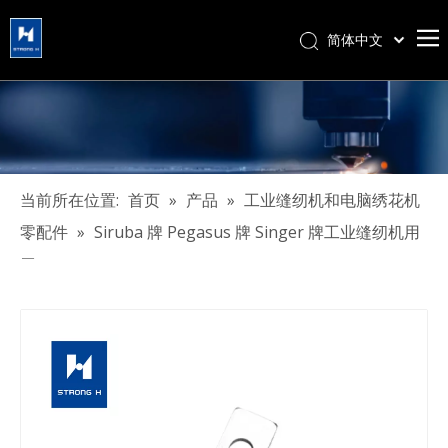
简体中文
हिन्दी
Türk dili
Tiếng Việt
한국어
Português
当前所在位置:
首页
»
产品
»
工业缝纫机和电脑绣花机
Español
零配件
»
Siruba 牌 Pegasus 牌 Singer 牌工业缝纫机用
Pусский
刀
Français
العربية
English