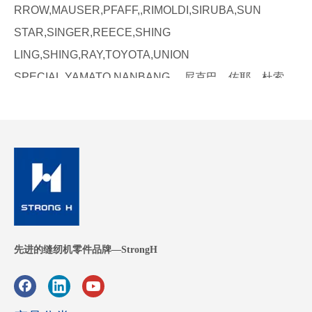
RROW,MAUSER,PFAFF,,RIMOLDI,SIRUBA,SUN
STAR,SINGER,REECE,SHING
LING,SHING,RAY,TOYOTA,UNION
SPECIAL,YAMATO,NANBANG ，尼克巴，佐耶，杜索，
切割机零件：
直刀/波刀
:
KM，Eastman，Teflon。
刺绣机零件：
tajima/swf/pfaff/zsk/其他/nanbang ......
耐用的缝纫
易于安装
尖锐的缝纫
我们产品的出
低价
高精准度
耐腐蚀
色性能
高质量
长期使用寿命
可重复使用的
先进的缝纫机零件品牌—StrongH