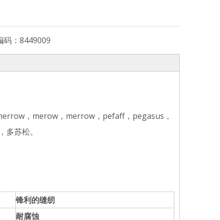
编码：
8449009
w，merow，merrow，pefaff，pegasus，
佐治，多苏松。
锋利的缝纫
耐腐蚀