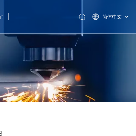
们
简体中文
हिन्दी
Türk dili
Tiếng Việt
한국어
Português
Español
Pусский
Français
العربية
English