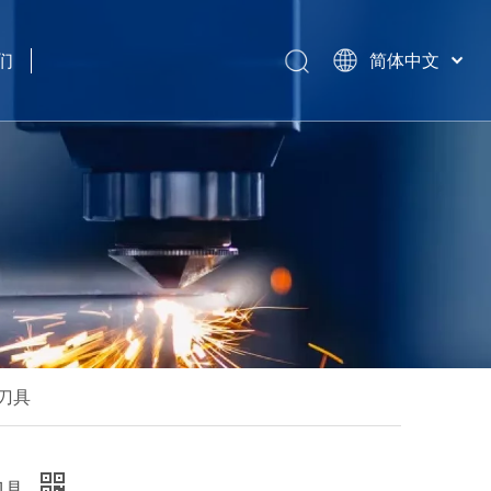
们
简体中文
हिन्दी
Türk dili
Tiếng Việt
한국어
Português
Español
Pусский
Français
العربية
English
刀具
刀具