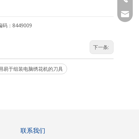
86-535-
qiangxi
编码：
8449009
下一条:
用易于组装电脑绣花机的刀具
联系我们