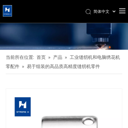
简体中文
हिन्दी
Türk dili
Tiếng Việt
한국어
Português
当前所在位置:
首页
»
产品
»
工业缝纫机和电脑绣花机
Español
零配件
»
易于组装的高品质高精度缝纫机零件
Pусский
Français
العربية
English