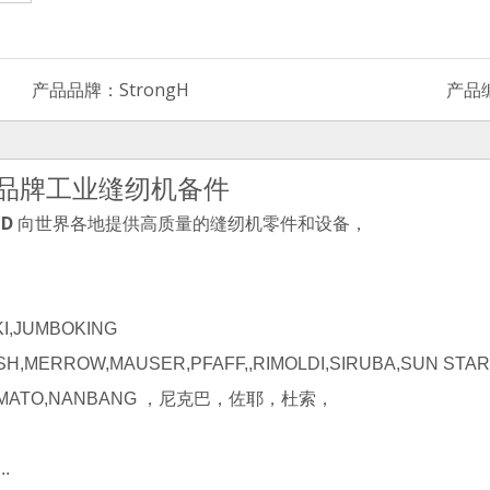
产品品牌：
StrongH
产品
ruba品牌工业缝纫机备件
TD
向世界各地提供高质量的缝纫机零件和设备，
I,JUMBOKING
SH,MERROW,MAUSER,PFAFF,,RIMOLDI,SIRUBA,SUN STA
AL,YAMATO,NANBANG ，尼克巴，佐耶，杜索，
。
..