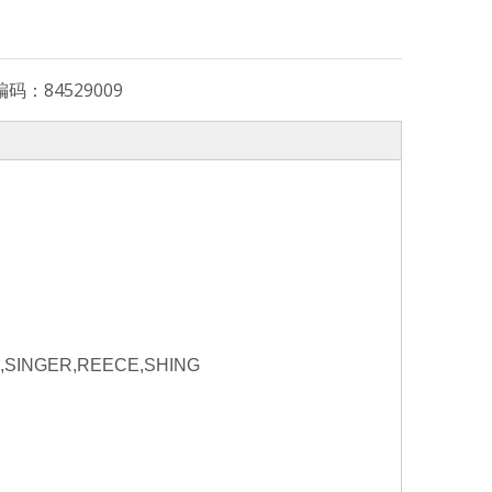
编码：
84529009
R,SINGER,REECE,SHING