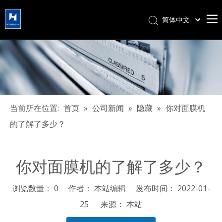
简体中文
हिन्दी
Türk dili
Tiếng Việt
한국어
Português
Español
当前所在位置:
首页
»
公司新闻
»
隐藏
»
你对面膜机
Pусский
的了解了多少？
Français
العربية
你对面膜机的了解了多少？
English
浏览数量：
0
作者： 本站编辑 发布时间： 2022-01-
25 来源：
本站