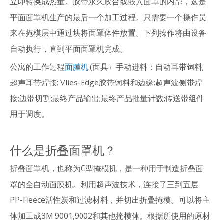
立即转换成热量。胶带永久胶合或嵌入面罩的内部，这是
平面面罩机生产的最后一个加工过程。只需要一个操作员
来在掩模层中通过块将面罩体件放置。下列操作将由设备
自动执行，直到平面面罩机完成。
公寓的工作过程
面膜机
:(面具）手动进料：自动耳带饲料;
超声耳带焊接; Vlies-Edge胶带饲料和边缘;超声波侧带焊
接;边带切割;最终产品输出;最终产品批量计数;传送带组件
用于调度。
什么是折叠面罩机？
折叠面罩机，也称为C型掩模机，是一种用于制造折叠面
罩的全自动面膜机。利用超声波技术，连接了三到五层
PP-Fleece活性炭和过滤材料，并切出折叠掩模。可以将主
体加工成3M 9001,9002和其他掩模体。根据所使用的原材