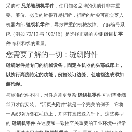
采购时
兄弟缝纫机零件
，使用知名品牌的优质针非常重
要。廉价、劣质的针很容易折断，折断的针尖可能会落入
机器内部
缝纫机零件
，导致严重的机械故障。了解编号系
统（例如 70/10 与 100/16）是选择正确的关键
缝纫机零
件
布料和线的重量。
您需要了解的一切：缝纫附件
缝纫附件是专门的机械设备，固定在机器的头部或床上，
以执行高度特定的功能，例如装订边缘、创建褶边或添加
装饰绳。
与标准配件不同，附件通常更复杂
缝纫机零件
可能需要螺
丝刀才能安装。 “活页夹附件”就是一个完美的例子；它将
一条织物折叠在毛边上，并将其直接送入针下。这些类型
的
缝纫机零件
在速度和一致性至关重要的工业环境中很常