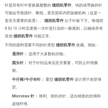
针是所有针中更换最频繁的
缝纫机零件
。钝的或弯曲的针
可能会导致跳针、断线，甚至损坏内部旋梭机构（这是一
套至关重要的装置）。
缝纫机零件
位于针板下方。每缝纫
8 到 10 小时后更换一次针是行业的一般规则，以确保所有
其他
缝纫机零件
功能正常。
不同的面料需要不同的针类型
缝纫机零件
收藏。例如：
通用针：
适用于大多数机织物。
圆头针：
对于针织品来说至关重要，可防止纤维撕
裂。
牛仔裤/牛仔布针：
重型
缝纫机零件
设计用于刺穿厚
层。
Microtex 针：
锋利、细长的针，适合精致的丝绸和
超细纤维。