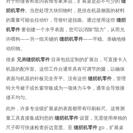
对于绗缝者和室内装饰专家来说，扩展桌是必不可少的
缝
纫机零件
。当您处理大块织物时，悬挂在机器侧面的材料
的重量可能会拉动针，导致针迹扭曲。通过使用这些
缝纫
机零件
要创建一个水平表面，您可以消除“阻力”，从而允
许喂狗——另一组关键的
缝纫机零件
——平稳、准确地移
动织物。
很多
兄弟缝纫机零件
目录包括定制的扩展台，可直接卡入
机器的配件室。这些工作台通常具有可调节的腿，以确保
表面与机器的针板完全齐平。没有这些
缝纫机零件
，管理
特大号被子或长窗帘板成为一项体力斗争，通常会导致接
缝不均匀。
此外，许多专业级扩展桌的表面都带有印刷标尺。这将测
量工具直接集成到您的
缝纫机零件
设置，无需使用单独的
尺子即可快速检查折边宽度。至
缝纫机零件
go，扩展桌