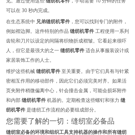
见。通过使用这些
缝纫机零件
，手动需要 10 分钟的任务
可以在 30 秒内完成。
在生态系统中
兄弟缝纫机零件
，您可以找到专门的附件，
例如褶边脚。这件特别的作品
缝纫机零件
工程使用一系列
齿轮和刀片以设定的间隔将织物折成褶皱。它看起来很吓
人，但它是最强大的之一
缝纫机零件
适合从事服装设计或
家居装饰工作的人士。
维护这些机械
缝纫机零件
至关重要。由于它们具有与针紧
密相互作用的移动部件，因此它们必须完美对齐。如果活
页夹附件稍微偏离中心，针会撞击金属，可能会损坏附件
和内部
缝纫机零件
机器的。定期检查这些螺钉和张力
缝
纫机零件
是缝纫工作流程的必要组成部分。
您需要了解的一切：缝纫室必备品
缝纫室必备的环境和组织工具支持机器的操作和所有缝纫