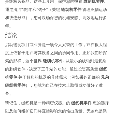
是终极必备品。这些工具用于保护您的投资
缝纫机零件
。
通过清洁“喂狗”和“钩子”（关键
缝纫机零件
管理织物运动
和线迹形成），您可以确保您的机器安静、高效地运行多
年。
结论
启动缝纫项目或业务是一项令人兴奋的工作，它在很大程
度上依赖于用户与其设备之间的协同作用。正如我们所探
索的那样，这个世界
缝纫机零件
- 从最小的线轴到最复杂
的刺绣软件 - 决定了工作站的功能。通过投资高质量
缝纫
机零件
并了解您的机器的具体需求（例如采购正确的
兄弟
缝纫机零件
），您就为自己在技术上取得成功做好了准
备。
请记住，缝纫机是一种精密仪器。的
缝纫机零件
您的选择
以及如何维护它们将直接影响您的输出质量。无论您是添