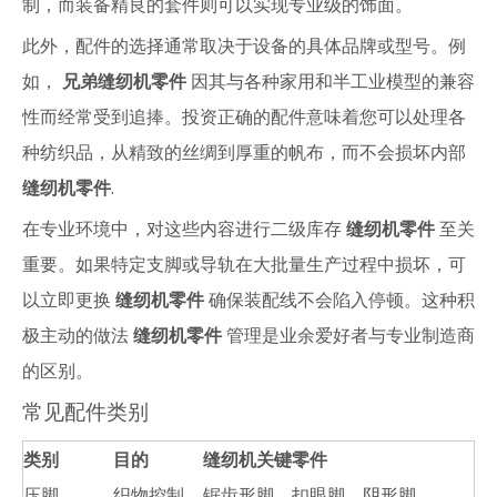
制，而装备精良的套件则可以实现专业级的饰面。
此外，配件的选择通常取决于设备的具体品牌或型号。例
如，
兄弟缝纫机零件
因其与各种家用和半工业模型的兼容
性而经常受到追捧。投资正确的配件意味着您可以处理各
种纺织品，从精致的丝绸到厚重的帆布，而不会损坏内部
缝纫机零件
.
在专业环境中，对这些内容进行二级库存
缝纫机零件
至关
重要。如果特定支脚或导轨在大批量生产过程中损坏，可
以立即更换
缝纫机零件
确保装配线不会陷入停顿。这种积
极主动的做法
缝纫机零件
管理是业余爱好者与专业制造商
的区别。
常见配件类别
类别
目的
缝纫机关键零件
压脚
织物控制
锯齿形脚、扣眼脚、阴形脚