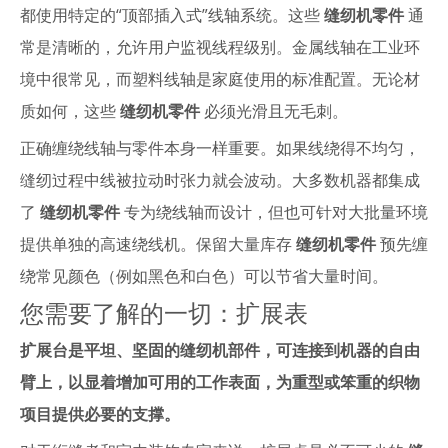
都使用特定的“顶部插入式”线轴系统。这些
缝纫机零件
通
常是清晰的，允许用户监视线程级别。金属线轴在工业环
境中很常见，而塑料线轴是家庭使用的标准配置。无论材
质如何，这些
缝纫机零件
必须光滑且无毛刺。
正确缠绕线轴与零件本身一样重要。如果线绕得不均匀，
缝纫过程中线被拉动时张力就会波动。大多数机器都集成
了
缝纫机零件
专为绕线轴而设计，但也可针对大批量环境
提供单独的高速绕线机。保留大量库存
缝纫机零件
预先缠
绕常见颜色（例如黑色和白色）可以节省大量时间。
您需要了解的一切：扩展表
扩展台是平坦、坚固的缝纫机部件，可连接到机器的自由
臂上，以显着增加可用的工作表面，为重型或笨重的织物
项目提供必要的支撑。