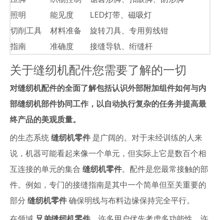
照明
能见度
LED灯带、磁吸灯
切削工具
材料准备
旋转刀具、专用剪线钳
指南
准确度
接缝导轨、绗缝杆
关于缝纫机配件您需要了解的一切
对缝纫机配件的全面了解包括认识外部附加组件如何与内
部缝纫机部件协同工作，以自动执行复杂的任务并提高最
终产品的美观质量。
的生态系统
缝纫机零件
是广阔的。对于未经训练的人来
说，机器可能看起来像一个单元，但实际上它是数百个相
互连接的单元的集合
缝纫机零件
。配件是您最常接触的部
件。例如，专门的接缝指南是其中一个简单但至关重要的
部分
缝纫机零件
确保明线与布料边缘保持完全平行。
在领域
兄弟缝纫机零件
，许多用户优先考虑多功能性。许