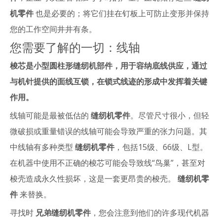
机零件
也是必要的；将它们挂在钉板上可防止变形并保持
您的工作空间井井有条。
您需要了解的一切：线轴
梭芯是小型圆柱形缝纫机部件，用于容纳底线供应，通过
与机针提供的面线互锁，在锁式线迹的形成中发挥着关键
作用。
线轴可能是最被低估的
缝纫机零件
。尽管尺寸很小，但轻
微破损或重量错误的线轴可能会导致严重的张力问题。其
中线轴有多种类型
缝纫机零件
，包括15级、66级、L型。
在机器中使用不正确的梭芯可能会导致线“鸟巢”，甚至对
梭壳造成永久性损坏，这是一套更昂贵的梭壳。
缝纫机零
件
来替换。
寻找时
兄弟缝纫机零件
，您会注意到他们的许多现代机器