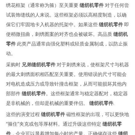
绣花框架（通常称为箍）至关重要
缝纫机零件
对于任何尝
试装饰缝线的人来说。这些框架必须以高精度制造，以确
保它们牢固地卡入机器的托架中。如果这些
缝纫机零件
即
使稍微扭曲，刺绣图案的对齐也会被破坏。高品质
缝纫机
零件
此类产品通常由强化塑料或轻质金属制成，以防止振
动。
采购时
兄弟缝纫机零件
对于刺绣来说，使框架尺寸与机器
的最大刺绣面积相匹配至关重要。使用错误的尺寸可能会
对电机造成压力或导致针撞击框架，从而可能损坏其他内
部部件
缝纫机零件
。这些框架通常与稳定器配对，稳定器
是非机械的，但却是机械的重要伴侣。
缝纫机零件
.
这些的演变过程
缝纫机零件
磁性框架的出现，可以更快地
“箍住”夹克或包等厚材料。通过升级这些特定
缝纫机零
件
，企业可以显着增加每小时的产量。正确储存这些
缝纫