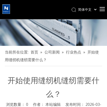
简体中文
हिन्दी
Türk dili
Tiếng Việt
한국어
Português
Español
当前所在位置:
首页
»
公司新闻
»
行业热点
»
开始使
Pусский
用缝纫机缝纫需要什么？
Français
العربية
开始使用缝纫机缝纫需要什
English
么？
浏览数量：
0
作者： 本站编辑 发布时间： 2026-03-