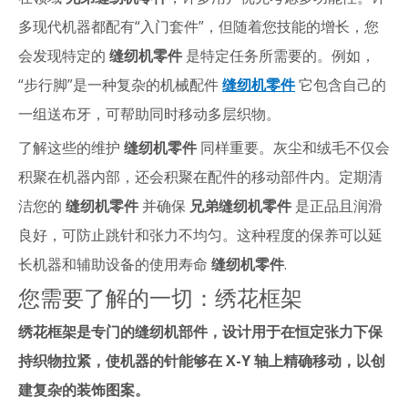
多现代机器都配有“入门套件”，但随着您技能的增长，您
会发现特定的
缝纫机零件
是特定任务所需要的。例如，
“步行脚”是一种复杂的机械配件
缝纫机零件
它包含自己的
一组送布牙，可帮助同时移动多层织物。
了解这些的维护
缝纫机零件
同样重要。灰尘和绒毛不仅会
积聚在机器内部，还会积聚在配件的移动部件内。定期清
洁您的
缝纫机零件
并确保
兄弟缝纫机零件
是正品且润滑
良好，可防止跳针和张力不均匀。这种程度的保养可以延
长机器和辅助设备的使用寿命
缝纫机零件
.
您需要了解的一切：绣花框架
绣花框架是专门的缝纫机部件，设计用于在恒定张力下保
持织物拉紧，使机器的针能够在 X-Y 轴上精确移动，以创
建复杂的装饰图案。