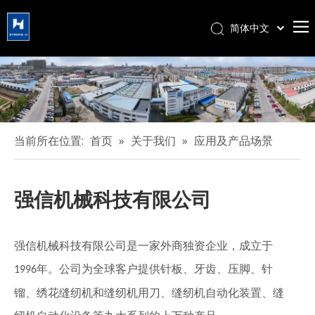
简体中文
हिन्दी
Türk dili
Tiếng Việt
한국어
Português
当前所在位置:
首页
»
关于我们
»
应用及产品场景
Español
Pусский
Français
强信
机械科技有限公司
العربية
English
强信
机械科技有限公司是一家外商独资企业，成立于
年。公司为全球客户
提供
针板、
牙齿
、压脚、
针
1996
镏、
绣花缝纫机
和缝纫机用刀
、缝纫机自动化
装置
、缝